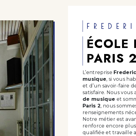
FREDER
ÉCOLE 
PARIS 
L’entreprise
Frederi
musique
, si vous ha
et d’un savoir-faire
satisfaire. Nous vou
de musique
et somme
Paris 2
, nous sommes
renseignements néces
Notre métier est avan
renforce encore plus 
qualifiée et travaille